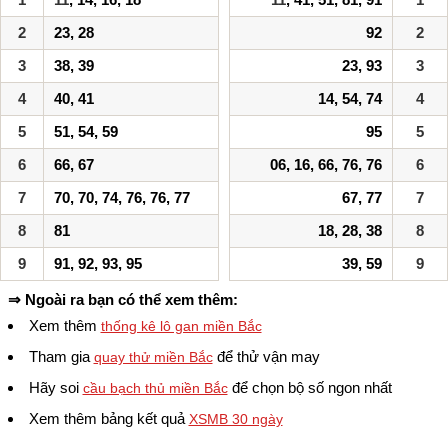
2
23, 28
92
2
3
38, 39
23, 93
3
4
40, 41
14, 54, 74
4
5
51, 54, 59
95
5
6
66, 67
06, 16, 66, 76, 76
6
7
70, 70, 74, 76, 76, 77
67, 77
7
8
81
18, 28, 38
8
9
91, 92, 93, 95
39, 59
9
⇒ Ngoài ra bạn có thể xem thêm:
Xem thêm
thống kê lô gan miền Bắc
Tham gia
để thử vận may
quay thử miền Bắc
Hãy soi
để chọn bộ số ngon nhất
cầu bạch thủ miền Bắc
Xem thêm bảng kết quả
XSMB 30 ngày