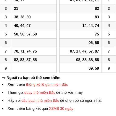
2
21
82
2
3
38, 38, 39
83
3
4
40, 44, 47
14, 44, 74
4
5
50, 56, 57, 59
75
5
6
06, 56
6
7
70, 71, 74, 75
07,
17
, 47, 57, 87
7
8
82, 83, 87, 88
08, 38, 38, 88
8
9
39, 59
9
⇒ Ngoài ra bạn có thể xem thêm:
Xem thêm
thống kê lô gan miền Bắc
Tham gia
để thử vận may
quay thử miền Bắc
Hãy soi
để chọn bộ số ngon nhất
cầu bạch thủ miền Bắc
Xem thêm bảng kết quả
XSMB 30 ngày