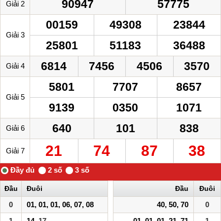
90947
57775
Giải 2
00159
49308
23844
Giải 3
25801
51183
36488
6814
7456
4506
3570
Giải 4
5801
7707
8657
Giải 5
9139
0350
1071
640
101
838
Giải 6
21
74
87
38
Giải 7
Đầu
Đuôi
Đầu
Đuôi
0
01, 01, 01, 06, 07, 08
40, 50, 70
0
1
14,
17
01, 01, 01, 21, 71
1