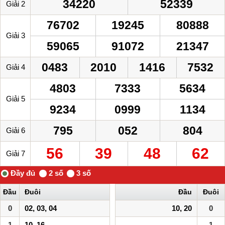
34220
52339
Giải 2
76702
19245
80888
Giải 3
59065
91072
21347
0483
2010
1416
7532
Giải 4
4803
7333
5634
Giải 5
9234
0999
1134
795
052
804
Giải 6
56
39
48
62
Giải 7
Đầu
Đuôi
Đầu
Đuôi
0
02, 03, 04
10, 20
0
1
10, 16
1