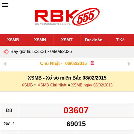
XSMB
XSMN
XSMT
Dự đoán
T.Kê
Bây giờ là:
5:25:21
- 08/08/2026
Chủ Nhật
-
XSMB - Xổ số miền Bắc 08/02/2015
»
»
XSMB
XSMB Chủ Nhật
XSMB ngày 08/02/2015
03607
ĐB
69015
Giải 1