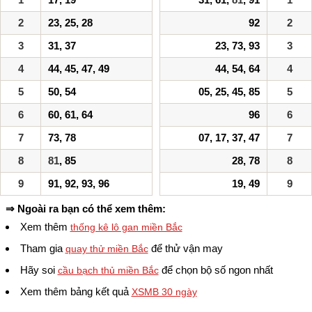
2
23, 25, 28
92
2
3
31, 37
23, 73, 93
3
4
44, 45, 47, 49
44, 54, 64
4
5
50, 54
05, 25, 45, 85
5
6
60, 61, 64
96
6
7
73, 78
07, 17, 37, 47
7
8
81
, 85
28, 78
8
9
91, 92, 93, 96
19, 49
9
⇒ Ngoài ra bạn có thể xem thêm:
Xem thêm
thống kê lô gan miền Bắc
Tham gia
để thử vận may
quay thử miền Bắc
Hãy soi
để chọn bộ số ngon nhất
cầu bạch thủ miền Bắc
Xem thêm bảng kết quả
XSMB 30 ngày