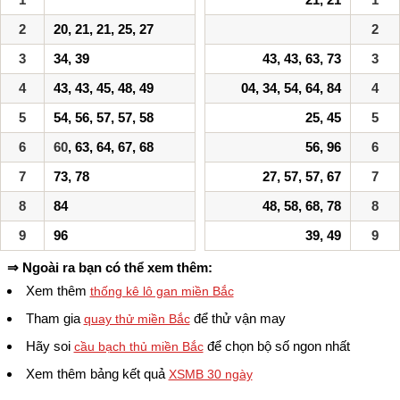
2
20, 21, 21, 25, 27
2
3
34, 39
43, 43, 63, 73
3
4
43, 43, 45, 48, 49
04, 34, 54, 64, 84
4
5
54, 56, 57, 57, 58
25, 45
5
6
60
, 63, 64, 67, 68
56, 96
6
7
73, 78
27, 57, 57, 67
7
8
84
48, 58, 68, 78
8
9
96
39, 49
9
⇒ Ngoài ra bạn có thể xem thêm:
Xem thêm
thống kê lô gan miền Bắc
Tham gia
để thử vận may
quay thử miền Bắc
Hãy soi
để chọn bộ số ngon nhất
cầu bạch thủ miền Bắc
Xem thêm bảng kết quả
XSMB 30 ngày