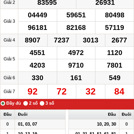
83595
26931
Giải 2
04449
59651
80498
Giải 3
96181
82168
57119
8907
7237
3013
2677
Giải 4
4551
4972
1120
Giải 5
4203
9710
7801
330
161
549
Giải 6
92
72
32
84
Giải 7
Đầu
Đuôi
Đầu
Đuôi
0
01, 03, 07
10, 20, 30
0
1
10, 13, 19
01, 31, 51, 51, 61, 81
1