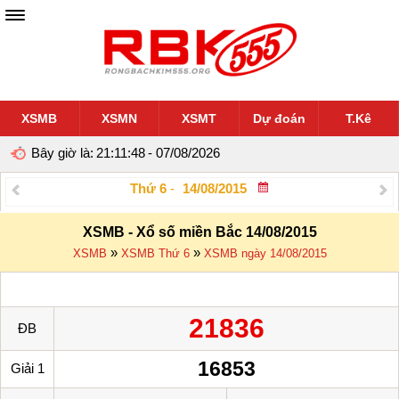
XSMB
XSMN
XSMT
Dự đoán
T.Kê
Bây giờ là:
21:11:48
- 07/08/2026
Thứ 6
-
XSMB - Xổ số miền Bắc 14/08/2015
»
»
XSMB
XSMB Thứ 6
XSMB ngày 14/08/2015
21836
ĐB
16853
Giải 1