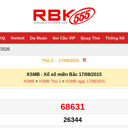
 KQ
Vietlott
Dự Đoán
Soi Cầu VIP
Quay Thử
Thống Kê
8/2026
Thứ 2
-
XSMB - Xổ số miền Bắc 17/08/2015
»
»
XSMB
XSMB Thứ 2
XSMB ngày 17/08/2015
68631
26344