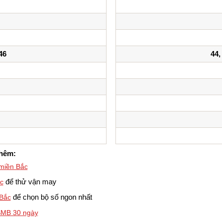
 46
44,
thêm:
 miền Bắc
để thử vận may
c
để chọn bộ số ngon nhất
 Bắc
MB 30 ngày