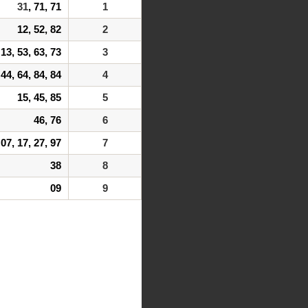
31
, 71, 71
1
12, 52, 82
2
13, 53, 63, 73
3
 44, 64, 84, 84
4
15, 45, 85
5
46, 76
6
07, 17, 27, 97
7
38
8
09
9