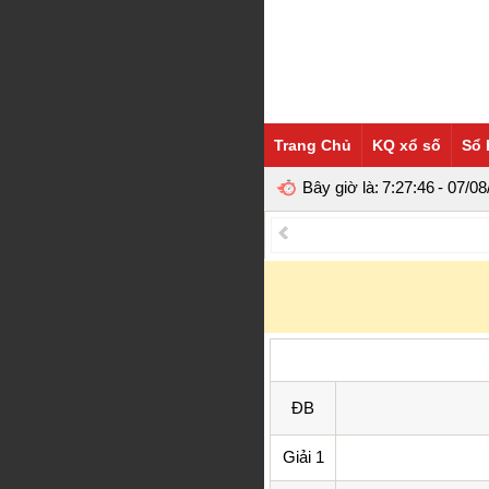
Trang Chủ
KQ xổ số
Sổ
Bây giờ là:
7:27:46
- 07/0
ĐB
Giải 1