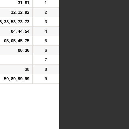
31, 81
1
12, 12, 92
2
3, 33, 53, 73, 73
3
04, 44, 54
4
05, 05, 45, 75
5
06, 36
6
7
38
8
59, 89, 99, 99
9