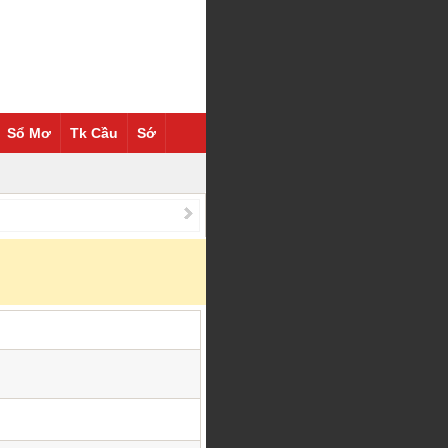
Sổ Mơ
Tk Cầu
Sớ