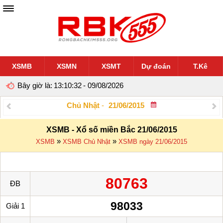
XSMB
XSMN
XSMT
Dự đoán
T.Kê
Bây giờ là:
13:10:32
- 09/08/2026
Chủ Nhật
-
XSMB - Xổ số miền Bắc 21/06/2015
»
»
XSMB
XSMB Chủ Nhật
XSMB ngày 21/06/2015
80763
ĐB
98033
Giải 1