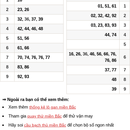
01, 51, 61
1
2
23, 26
02, 32, 42, 92
2
3
32,
36
, 37, 39
03, 23, 83, 93
3
4
42, 44, 46, 48
44, 74
4
5
51, 56
5
6
61, 66
16, 26,
36
, 46, 56, 66, 76,
6
7
70, 74, 76, 76, 77
76, 86
8
83, 86
37, 77
7
9
92, 93
48
8
39
9
⇒ Ngoài ra bạn có thể xem thêm:
Xem thêm
thống kê lô gan miền Bắc
Tham gia
để thử vận may
quay thử miền Bắc
Hãy soi
để chọn bộ số ngon nhất
cầu bạch thủ miền Bắc