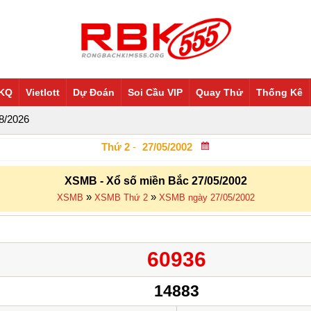
 KQ
Vietlott
Dự Đoán
Soi Cầu VIP
Quay Thử
Thống Kê
08/2026
Thứ 2
-
XSMB - Xổ số miền Bắc 27/05/2002
»
»
XSMB
XSMB Thứ 2
XSMB ngày 27/05/2002
60936
14883