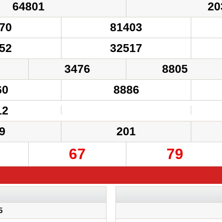
64801
20
70
81403
52
32517
3476
8805
60
8886
12
9
201
67
79
5