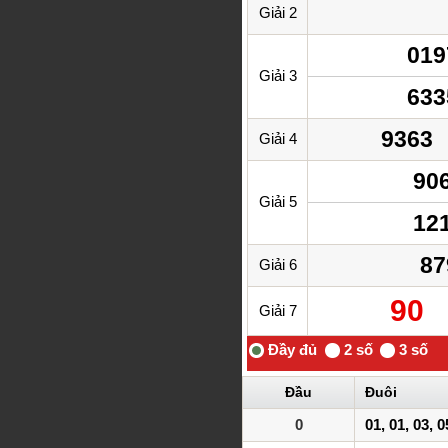
Giải 2
019
Giải 3
633
9363
Giải 4
90
Giải 5
12
87
Giải 6
90
Giải 7
Đầu
Đuôi
0
01, 01, 03, 0