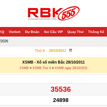
 KQ
Vietlott
Dự Đoán
Soi Cầu VIP
Quay Thử
Thống Kê
8/2026
Thứ 6
-
XSMB - Xổ số miền Bắc 28/10/2011
»
»
XSMB
XSMB Thứ 6
XSMB ngày 28/10/2011
35536
24898