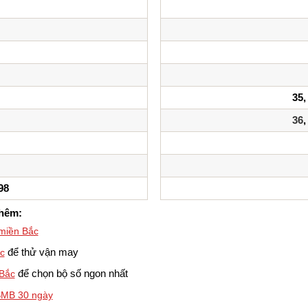
35,
36
,
 98
thêm:
 miền Bắc
để thử vận may
c
để chọn bộ số ngon nhất
 Bắc
MB 30 ngày