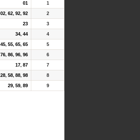
01
1
02, 62, 92, 92
2
23
3
34, 44
4
 45, 55, 65, 65
5
 76, 86, 96, 96
6
17, 87
7
28, 58, 88, 98
8
29, 59, 89
9