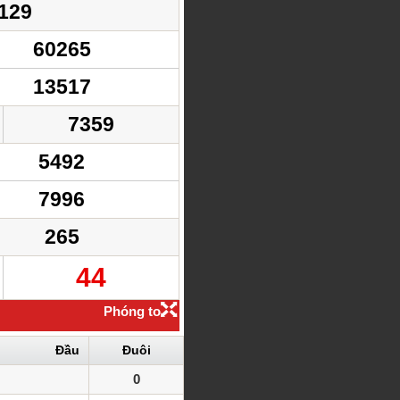
129
60265
13517
7359
5492
7996
265
44
Đầu
Đuôi
0