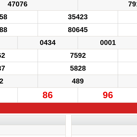
47076
79
58
35423
88
80645
0434
0001
62
7592
87
5828
2
489
86
96