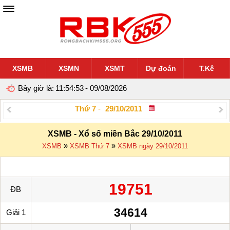
XSMB
XSMN
XSMT
Dự đoán
T.Kê
Bây giờ là:
11:54:53
- 09/08/2026
Thứ 7
-
XSMB - Xổ số miền Bắc 29/10/2011
»
»
XSMB
XSMB Thứ 7
XSMB ngày 29/10/2011
19751
ĐB
34614
Giải 1