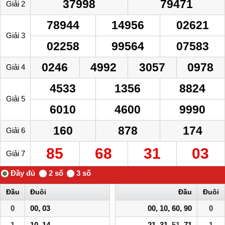
37998
79471
Giải 2
78944
14956
02621
Giải 3
02258
99564
07583
0246
4992
3057
0978
Giải 4
4533
1356
8824
Giải 5
6010
4600
9990
160
878
174
Giải 6
85
68
31
03
Giải 7
Đầu
Đuôi
Đầu
Đuôi
0
00, 03
00, 10, 60, 90
0
1
10, 14
21, 31,
51
, 71
1