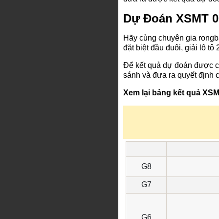
Dự Đoán XSMT 07
Hãy cùng chuyên gia rong
đặt biệt đầu đuôi, giải lô tô
Để kết quả dự đoán được ch
sánh và đưa ra quyết định c
Xem lại bảng kết quả XSM
G8
G7
G6