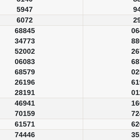
5947
9
6072
2
68845
06
34773
88
52002
26
06083
68
68579
02
26196
61
28191
01
46941
16
70159
72
61571
62
74446
35