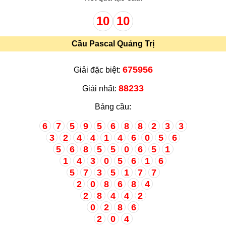
10
10
Cầu Pascal Quảng Trị
675956
Giải đặc biệt:
88233
Giải nhất:
Bảng cầu:
6
7
5
9
5
6
8
8
2
3
3
3
2
4
4
1
4
6
0
5
6
5
6
8
5
5
0
6
5
1
1
4
3
0
5
6
1
6
5
7
3
5
1
7
7
2
0
8
6
8
4
2
8
4
4
2
0
2
8
6
2
0
4