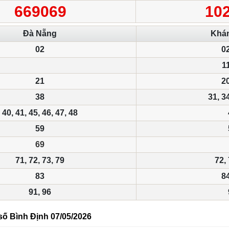
669069
10
Đà Nẵng
Khá
02
0
11
21
20
38
31, 3
40, 41, 45, 46, 47, 48
59
69
71, 72, 73, 79
72, 
83
84
91, 96
số Bình Định 07/05/2026