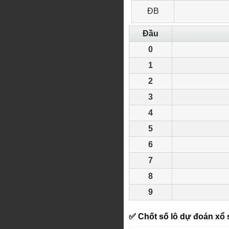
ĐB
Đầu
0
1
2
3
4
5
6
7
8
9
✅ Chốt số lô dự đoán xổ 