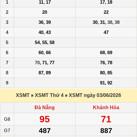
1
11, 17
17, 18
2
20
22
3
36, 39
30, 31,
38
,
38
4
40, 43
47
5
54, 55, 58
6
60, 66
68, 69
7
70
, 71, 77
76, 78
8
87, 89
80, 85
9
91, 92
XSMT
»
XSMT Thứ 4
»
XSMT ngày 03/06/2026
Đà Nẵng
Khánh Hòa
95
71
G8
487
887
G7