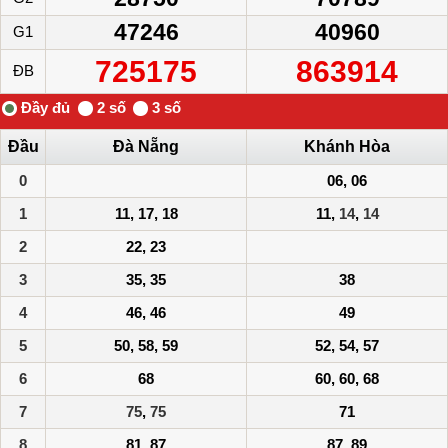
47246
40960
G1
725175
863914
ĐB
Đầu
Đà Nẵng
Khánh Hòa
0
06, 06
1
11, 17, 18
11,
14
,
14
2
22, 23
3
35, 35
38
4
46, 46
49
5
50, 58, 59
52, 54, 57
6
68
60, 60, 68
7
75
,
75
71
8
81, 87
87, 89