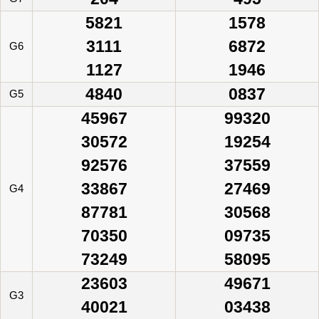
5821
1578
3111
6872
G6
1127
1946
4840
0837
G5
45967
99320
30572
19254
92576
37559
33867
27469
G4
87781
30568
70350
09735
73249
58095
23603
49671
G3
40021
03438