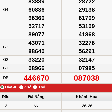
83889
28722
60836
29138
G4
96360
61709
52717
53109
89077
41368
43071
32276
G3
88640
56291
33220
32147
G2
08966
07985
G1
446670
087038
ĐB
Đầu
Đà Nẵng
Khánh Hòa
0
05
09, 09