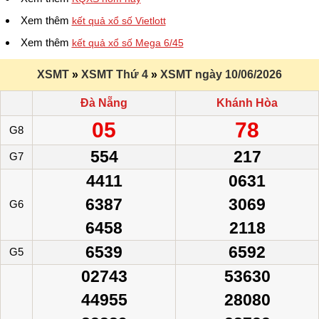
Xem thêm
kết quả xổ số Vietlott
Xem thêm
kết quả xổ số Mega 6/45
XSMT
»
XSMT Thứ 4
»
XSMT ngày 10/06/2026
Đà Nẵng
Khánh Hòa
05
78
G8
554
217
G7
4411
0631
6387
3069
G6
6458
2118
6539
6592
G5
02743
53630
44955
28080