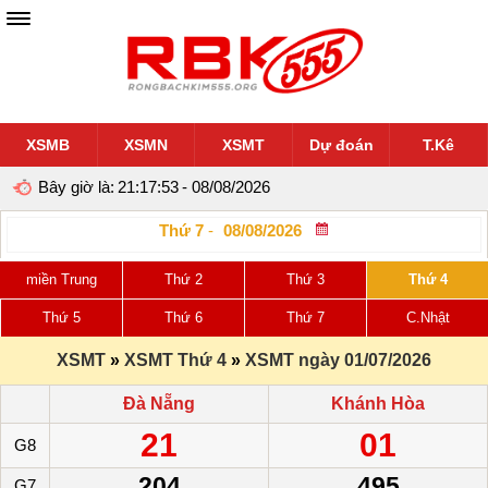
XSMB
XSMN
XSMT
Dự đoán
T.Kê
Bây giờ là:
21:17:54
- 08/08/2026
Thứ 7
-
miền Trung
Thứ 2
Thứ 3
Thứ 4
Thứ 5
Thứ 6
Thứ 7
C.Nhật
XSMT
»
XSMT Thứ 4
»
XSMT ngày 01/07/2026
Đà Nẵng
Khánh Hòa
21
01
G8
204
495
G7