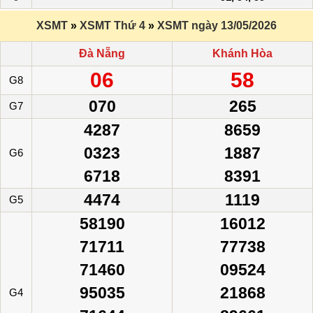
XSMT
»
XSMT Thứ 4
»
XSMT ngày 13/05/2026
Đà Nẵng
Khánh Hòa
06
58
G8
070
265
G7
4287
8659
0323
1887
G6
6718
8391
4474
1119
G5
58190
16012
71711
77738
71460
09524
95035
21868
G4