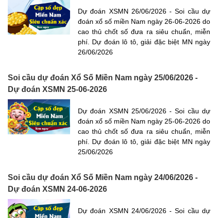
Dự đoán XSMN 26/06/2026 - Soi cầu dự
đoán xổ số miền Nam ngày 26-06-2026 do
cao thủ chốt số đưa ra siêu chuẩn, miễn
phí. Dự đoán lô tô, giải đặc biệt MN ngày
26/06/2026
Soi cầu dự đoán Xổ Số Miền Nam ngày 25/06/2026 -
Dự đoán XSMN 25-06-2026
Dự đoán XSMN 25/06/2026 - Soi cầu dự
đoán xổ số miền Nam ngày 25-06-2026 do
cao thủ chốt số đưa ra siêu chuẩn, miễn
phí. Dự đoán lô tô, giải đặc biệt MN ngày
25/06/2026
Soi cầu dự đoán Xổ Số Miền Nam ngày 24/06/2026 -
Dự đoán XSMN 24-06-2026
Dự đoán XSMN 24/06/2026 - Soi cầu dự