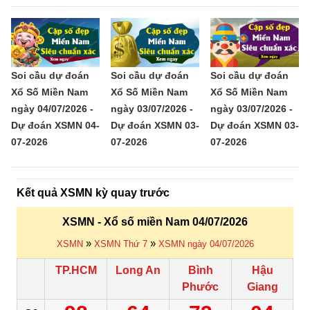
Soi cầu dự đoán
Soi cầu dự đoán
Soi cầu dự đoán
Xổ Số Miền Nam
Xổ Số Miền Nam
Xổ Số Miền Nam
ngày 04/07/2026 -
ngày 03/07/2026 -
ngày 03/07/2026 -
Dự đoán XSMN 04-
Dự đoán XSMN 03-
Dự đoán XSMN 03-
07-2026
07-2026
07-2026
Kết quả XSMN kỳ quay trước
XSMN - Xổ số miền Nam 04/07/2026
»
»
XSMN
XSMN Thứ 7
XSMN ngày 04/07/2026
TP.HCM
Long An
Bình
Hậu
Phước
Giang