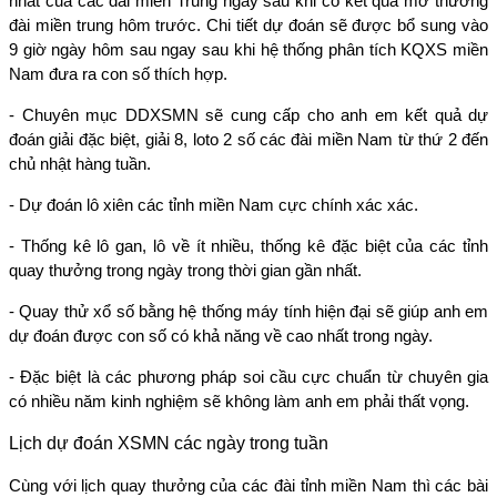
nhất của các đài miền Trung ngay sau khi có kết quả mở thưởng
đài miền trung hôm trước. Chi tiết dự đoán sẽ được bổ sung vào
9 giờ ngày hôm sau ngay sau khi hệ thống phân tích KQXS miền
Nam đưa ra con số thích hợp.
- Chuyên mục DDXSMN sẽ cung cấp cho anh em kết quả dự
đoán giải đặc biệt, giải 8, loto 2 số các đài miền Nam từ thứ 2 đến
chủ nhật hàng tuần.
- Dự đoán lô xiên các tỉnh miền Nam cực chính xác xác.
- Thống kê lô gan, lô về ít nhiều, thống kê đặc biệt của các tỉnh
quay thưởng trong ngày trong thời gian gần nhất.
- Quay thử xổ số bằng hệ thống máy tính hiện đại sẽ giúp anh em
dự đoán được con số có khả năng về cao nhất trong ngày.
- Đặc biệt là các phương pháp soi cầu cực chuẩn từ chuyên gia
có nhiều năm kinh nghiệm sẽ không làm anh em phải thất vọng.
Lịch dự đoán XSMN các ngày trong tuần
Cùng với lịch quay thưởng của các đài tỉnh miền Nam thì các bài