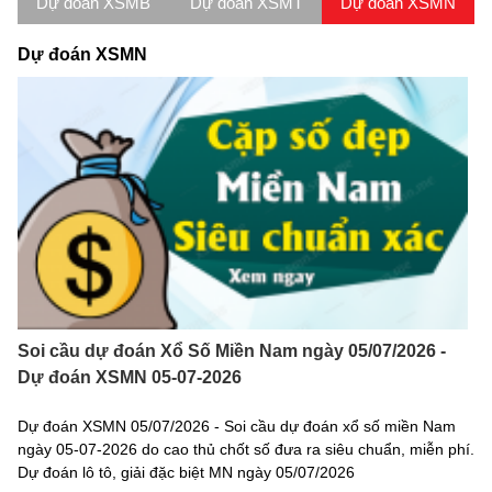
Dự đoán XSMB
Dự đoán XSMT
Dự đoán XSMN
Dự đoán XSMN
Soi cầu dự đoán Xổ Số Miền Nam ngày 05/07/2026 -
Dự đoán XSMN 05-07-2026
Dự đoán XSMN 05/07/2026 - Soi cầu dự đoán xổ số miền Nam
ngày 05-07-2026 do cao thủ chốt số đưa ra siêu chuẩn, miễn phí.
Dự đoán lô tô, giải đặc biệt MN ngày 05/07/2026