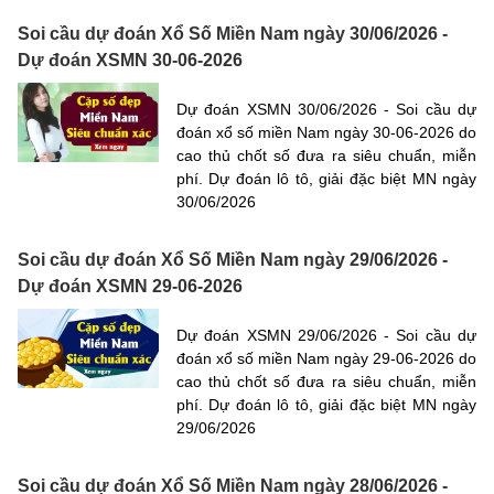
Soi cầu dự đoán Xổ Số Miền Nam ngày 30/06/2026 -
Dự đoán XSMN 30-06-2026
Dự đoán XSMN 30/06/2026 - Soi cầu dự
đoán xổ số miền Nam ngày 30-06-2026 do
cao thủ chốt số đưa ra siêu chuẩn, miễn
phí. Dự đoán lô tô, giải đặc biệt MN ngày
30/06/2026
Soi cầu dự đoán Xổ Số Miền Nam ngày 29/06/2026 -
Dự đoán XSMN 29-06-2026
Dự đoán XSMN 29/06/2026 - Soi cầu dự
đoán xổ số miền Nam ngày 29-06-2026 do
cao thủ chốt số đưa ra siêu chuẩn, miễn
phí. Dự đoán lô tô, giải đặc biệt MN ngày
29/06/2026
Soi cầu dự đoán Xổ Số Miền Nam ngày 28/06/2026 -