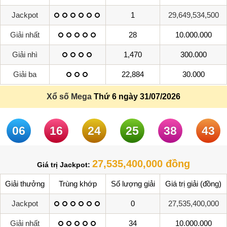
Jackpot
1
29,649,534,500
Giải nhất
28
10.000.000
Giải nhì
1,470
300.000
Giải ba
22,884
30.000
Xổ số Mega
Thứ 6 ngày 31/07/2026
06
16
24
25
38
43
27,535,400,000 đồng
Giá trị Jackpot:
Giải thưởng
Trùng khớp
Số lượng giải
Giá trị giải (đồng)
Jackpot
0
27,535,400,000
Giải nhất
34
10.000.000