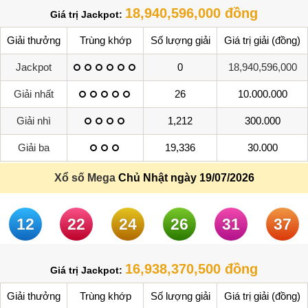
18,940,596,000 đồng
Giá trị Jackpot:
Giải thưởng
Trùng khớp
Số lượng giải
Giá trị giải (đồng)
Jackpot
0
18,940,596,000
Giải nhất
26
10.000.000
Giải nhì
1,212
300.000
Giải ba
19,336
30.000
Xổ số Mega
Chủ Nhật ngày 19/07/2026
12
22
24
26
31
37
16,938,370,500 đồng
Giá trị Jackpot:
Giải thưởng
Trùng khớp
Số lượng giải
Giá trị giải (đồng)