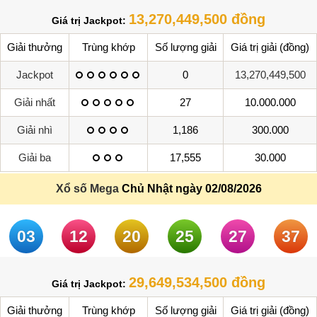
13,270,449,500 đồng
Giá trị Jackpot:
Giải thưởng
Trùng khớp
Số lượng giải
Giá trị giải (đồng)
Jackpot
0
13,270,449,500
Giải nhất
27
10.000.000
Giải nhì
1,186
300.000
Giải ba
17,555
30.000
Xổ số Mega
Chủ Nhật ngày 02/08/2026
03
12
20
25
27
37
29,649,534,500 đồng
Giá trị Jackpot:
Giải thưởng
Trùng khớp
Số lượng giải
Giá trị giải (đồng)