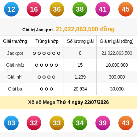
12
16
36
38
41
45
21,022,863,500 đồng
Giá trị Jackpot:
Giải thưởng
Trùng khớp
Số lượng giải
Giá trị giải (đồng)
Jackpot
0
21,022,863,500
Giải nhất
15
10.000.000
Giải nhì
1,239
300.000
Giải ba
20,934
30.000
Xổ số Mega
Thứ 4 ngày 22/07/2026
03
32
33
34
39
43