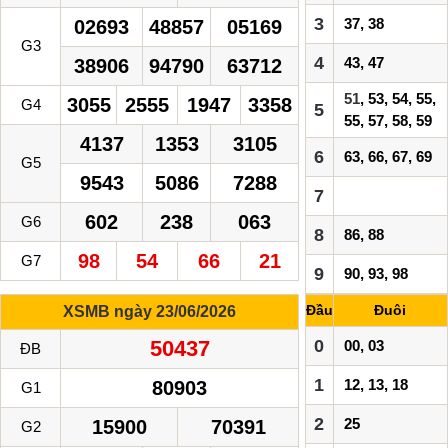
3
37, 38
02693
48857
05169
G3
4
43, 47
38906
94790
63712
51
, 53, 54, 55,
3055
2555
1947
3358
G4
5
55, 57, 58, 59
4137
1353
3105
6
63, 66, 67, 69
G5
9543
5086
7288
7
602
238
063
G6
8
86, 88
98
54
66
21
G7
9
90, 93, 98
Đầu
Đuôi
XSMB ngày 23/06/2026
50437
0
00, 03
ĐB
1
12, 13, 18
80903
G1
2
25
15900
70391
G2