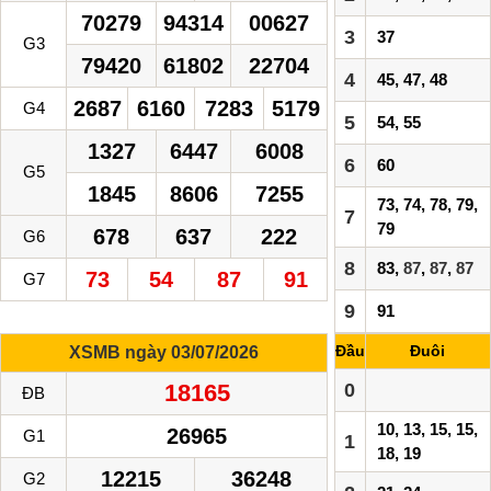
70279
94314
00627
3
37
G3
79420
61802
22704
4
45, 47, 48
2687
6160
7283
5179
G4
5
54, 55
1327
6447
6008
6
60
G5
1845
8606
7255
73, 74, 78, 79,
7
79
678
637
222
G6
8
83,
87
,
87
,
87
73
54
87
91
G7
9
91
Đầu
Đuôi
XSMB ngày 03/07/2026
18165
0
ĐB
10, 13, 15, 15,
26965
G1
1
18, 19
12215
36248
G2