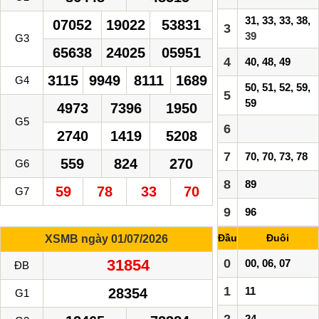
31, 33, 33, 38,
07052
19022
53831
3
39
G3
65638
24025
05951
4
40, 48, 49
3115
9949
8111
1689
G4
50, 51, 52, 59,
5
59
4973
7396
1950
G5
6
2740
1419
5208
7
70, 70, 73, 78
559
824
270
G6
8
89
59
78
33
70
G7
9
96
Đầu
Đuôi
XSMB ngày 01/07/2026
31854
0
00, 06, 07
ĐB
1
11
28354
G1
24