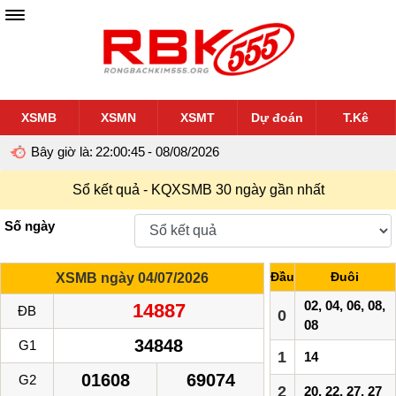
XSMB
XSMN
XSMT
Dự đoán
T.Kê
Bây giờ là:
22:00:46
- 08/08/2026
Sổ kết quả - KQXSMB 30 ngày gần nhất
Số ngày
Đầu
Đuôi
XSMB ngày 04/07/2026
02, 04, 06, 08,
14887
ĐB
0
08
34848
G1
1
14
01608
69074
G2
2
20, 22, 27, 27