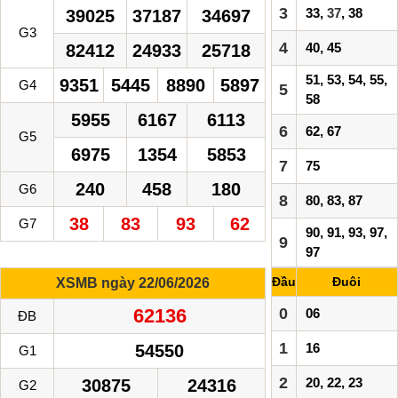
3
33,
37
, 38
39025
37187
34697
G3
4
40, 45
82412
24933
25718
51, 53, 54, 55,
9351
5445
8890
5897
G4
5
58
5955
6167
6113
6
62, 67
G5
6975
1354
5853
7
75
240
458
180
G6
8
80, 83, 87
38
83
93
62
G7
90, 91, 93, 97,
9
97
Đầu
Đuôi
XSMB ngày 22/06/2026
62136
0
06
ĐB
1
16
54550
G1
2
20, 22, 23
30875
24316
G2