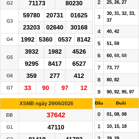
2
25, 26, 27
71173
80230
G2
30, 31, 32, 33,
59780
20731
01625
3
37
G3
23203
02640
30168
4
40, 42
1992
5360
0537
8142
G4
5
51, 59
3932
1982
4526
6
60,
68
,
68
G5
9295
8417
6527
7
73, 77
359
277
412
G6
8
80, 82
33
90
97
12
G7
9
90, 92, 95, 97
Đầu
Đuôi
XSMB ngày 29/06/2026
37642
0
01, 08, 08
ĐB
1
10, 15, 18
47110
G1
2
29, 29