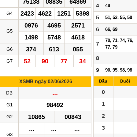
75138
08835
64869
4
48
2423
4622
1251
5398
G4
5
51, 52, 55, 58
0976
4695
2571
6
66, 69
G5
1498
5748
4618
70, 71, 74, 76,
7
77, 79
374
613
055
G6
8
52
90
77
34
G7
9
90, 95, 98, 98
Đầu
Đuôi
XSMB ngày 02/06/2026
...
0
ĐB
1
98492
G1
2
10865
00843
G2
3
...
...
...
G3