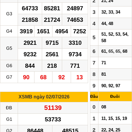
2
21, 24
64733
85281
24897
3
32, 33, 34
G3
21858
21724
74653
4
44, 48
3919
1651
4954
7252
G4
51, 52, 53, 54,
5
58
2921
9715
3310
G5
6
61,
65
,
65
, 68
9232
2561
9734
7
71
844
218
771
G6
8
81
90
68
92
13
G7
9
90, 92, 97
Đầu
Đuôi
XSMB ngày 02/07/2026
51139
0
08
ĐB
1
11, 15, 15, 19
53733
G1
2
22, 24, 25
86448
48515
G2