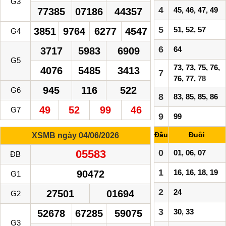
G3
4
45, 46, 47, 49
77385
07186
44357
5
51, 52, 57
3851
9764
6277
4547
G4
6
64
3717
5983
6909
G5
73, 73, 75, 76,
4076
5485
3413
7
76, 77,
78
945
116
522
G6
8
83, 85, 85, 86
49
52
99
46
G7
9
99
Đầu
Đuôi
XSMB ngày 04/06/2026
05583
0
01, 06, 07
ĐB
1
16, 16, 18, 19
90472
G1
2
24
27501
01694
G2
3
30, 33
52678
67285
59075
G3