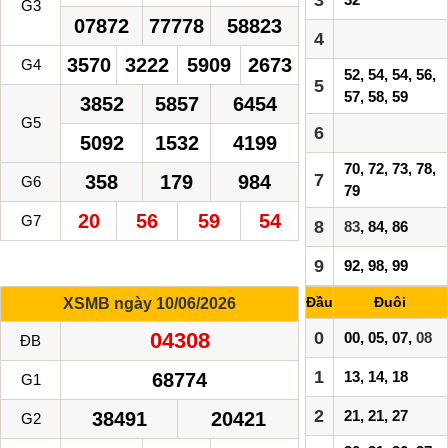
3
G3
07872
77778
58823
4
3570
3222
5909
2673
G4
52, 54, 54, 56,
5
57, 58, 59
3852
5857
6454
G5
6
5092
1532
4199
70, 72, 73, 78,
7
358
179
984
G6
79
20
56
59
54
G7
8
83
, 84, 86
9
92, 98, 99
Đầu
Đuôi
XSMB ngày 10/06/2026
04308
0
00, 05, 07,
08
ĐB
1
13, 14, 18
68774
G1
2
21, 21, 27
38491
20421
G2