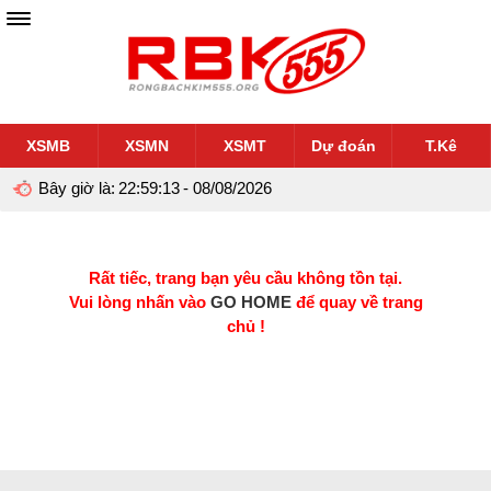
XSMB
XSMN
XSMT
Dự đoán
T.Kê
Bây giờ là:
22:59:13
- 08/08/2026
Rất tiếc, trang bạn yêu cầu không tồn tại.
Vui lòng nhấn vào
GO HOME
để quay về trang
chủ !