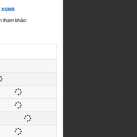
ử XSMB
n tham khảo: