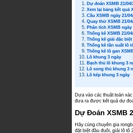
Dự đoán XSMB 21/04/
Xem lại bảng kết quả
Cầu XSMB ngày 21/04
Quay thử XSMB 21/04/
Phân tích XSMB ngày 
Thống kê XSMB 21/04
Thống kê giải đặc biệ
Thống kê tần suất lô 
Thống kê lô gan XSMB
Lô khung 3 ngày
Bạch thủ lô khung 3 n
Lô song thủ khung 3 
Lô kép khung 3 ngày
Dựa vào các thuật toán xác
đưa ra được kết quả dự đo
Dự Đoán XSMB 2
Hãy cùng chuyên gia rong
đặt biệt đầu đuôi, giải lô tô