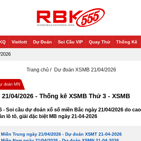
 KQ
Vietlott
Dự Đoán
Soi Cầu VIP
Quay Thử
Thống Kê
8/2026
Trang chủ
/
Dự đoán XSMB 21/04/2026
ự đoán MN
21/04/2026 - Thống kê XSMB Thứ 3 - XSMB
- Soi cầu dự đoán xổ số miền Bắc ngày 21/04/2026 do cao 
n lô tô, giải đặc biệt MB ngày 21-04-2026
 Miền Trung ngày 21/04/2026 - Dự đoán XSMT 21-04-2026
 Miền Nam ngày 21/04/2026 - Dự đoán XSMN 21-04-2026