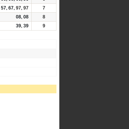
 57, 67,
97
,
97
7
08, 08
8
39, 39
9