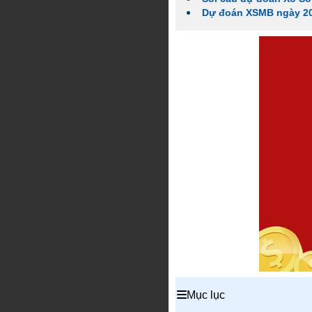
Dự đoán XSMB ngày 20
Mục lục