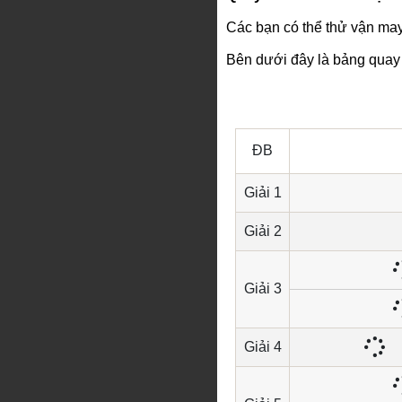
Các bạn có thể thử vận ma
Bên dưới đây là bảng quay
ĐB
Giải 1
Giải 2
Giải 3
Giải 4