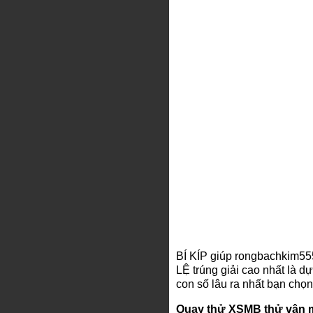
BÍ KÍP giúp rongbachkim55
LỆ trúng giải cao nhất là 
con số lâu ra nhất bạn chọ
Quay thử XSMB thử vận 