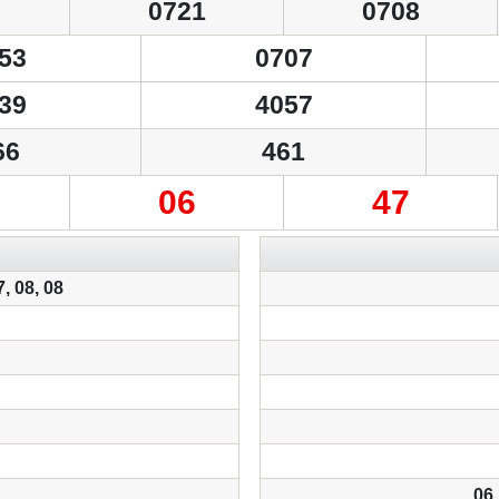
0721
0708
53
0707
39
4057
66
461
06
47
7, 08, 08
06,