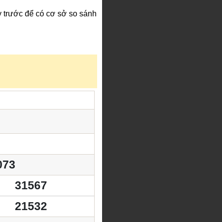
ỳ trước để có cơ sở so sánh
073
31567
21532