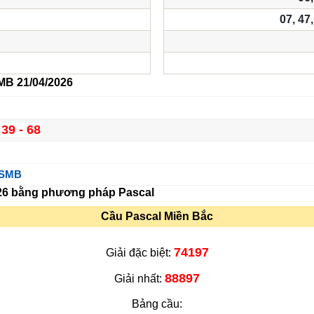
07, 47,
MB 21/04/2026
 39 - 68
SMB
26 bằng phương pháp Pascal
Cầu Pascal Miền Bắc
74197
Giải đặc biệt:
88897
Giải nhất:
Bảng cầu: