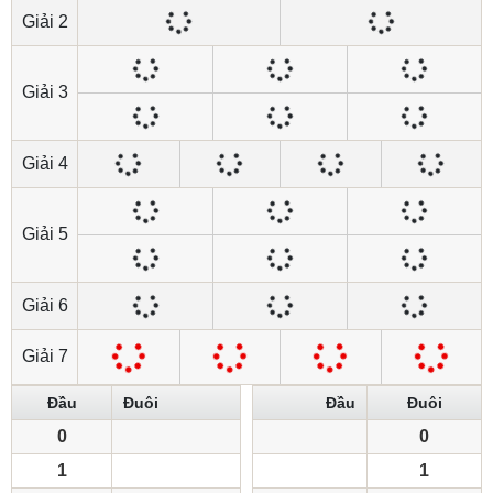
Giải 2
Giải 3
Giải 4
Giải 5
Giải 6
Giải 7
Đầu
Đuôi
Đầu
Đuôi
0
0
1
1