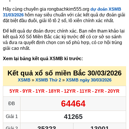
Hãy cùng chuyên gia rongbachkim555.org
dự đoán XSMB
31/03/2026
hôm nay siêu chuẩn với các kết quả dự đoán giải
đặt biệt đầu đuôi, giải lô tô 2 số, lô xiên chính xác nhất.
Để kết quả dự đoán được chính xác. Bạn nên tham khảo lại
kết quả Xổ Số Miền Bắc các kỳ trước để có cơ sở so sánh
và đưa ra quyết định chọn con số phù hợp, có cơ hội trúng
giải cao nhất.
Xem lại bảng kết quả XSMB kì trước:
Kết quả xổ số miền Bắc 30/03/2026
XSMB
»
XSMB Thứ 2
»
XSMB ngày 30/03/2026
5YR - 9YR - 1YR - 18YR - 12YR - 11YR - 2YR - 20YR
64464
ĐB
41265
Giải 1
35323
13001
Giải 2