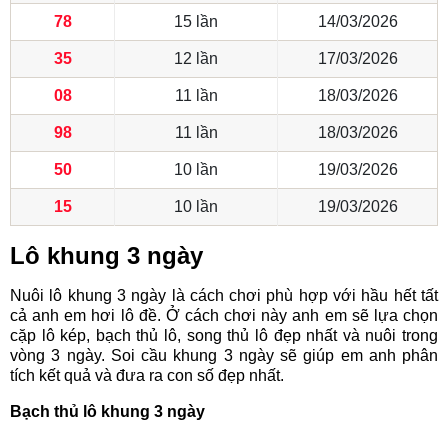
78
15 lần
14/03/2026
35
12 lần
17/03/2026
08
11 lần
18/03/2026
98
11 lần
18/03/2026
50
10 lần
19/03/2026
15
10 lần
19/03/2026
Lô khung 3 ngày
Nuôi lô khung 3 ngày là cách chơi phù hợp với hầu hết tất
cả anh em hơi lô đề. Ở cách chơi này anh em sẽ lựa chọn
cặp lô kép, bạch thủ lô, song thủ lô đẹp nhất và nuôi trong
vòng 3 ngày. Soi cầu khung 3 ngày sẽ giúp em anh phân
tích kết quả và đưa ra con số đẹp nhất.
Bạch thủ lô khung 3 ngày