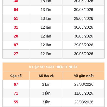
38
15 lần
30/03/2026
64
13 lần
30/03/2026
51
13 lần
29/03/2026
31
12 lần
30/03/2026
28
12 lần
30/03/2026
87
12 lần
29/03/2026
27
12 lần
30/03/2026
5 CẶP SỐ XUẤT HIỆN ÍT NHẤT
Cặp số
Số lần về
Về gần nhất
67
3 lần
29/03/2026
71
3 lần
11/03/2026
55
3 lần
28/03/2026