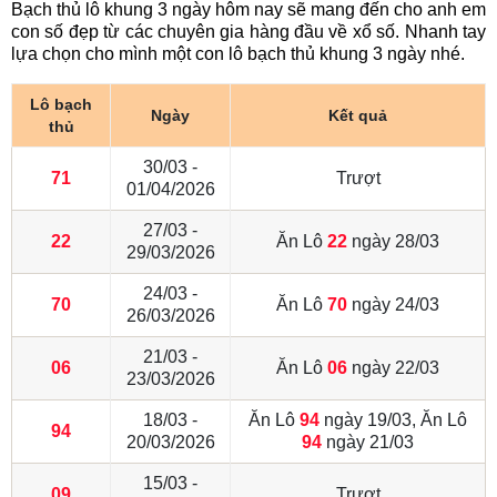
Bạch thủ lô khung 3 ngày hôm nay sẽ mang đến cho anh em
con số đẹp từ các chuyên gia hàng đầu về xổ số. Nhanh tay
lựa chọn cho mình một con lô bạch thủ khung 3 ngày nhé.
Lô bạch
Ngày
Kết quả
thủ
30/03 -
71
Trượt
01/04/2026
27/03 -
22
Ăn Lô
22
ngày 28/03
29/03/2026
24/03 -
70
Ăn Lô
70
ngày 24/03
26/03/2026
21/03 -
06
Ăn Lô
06
ngày 22/03
23/03/2026
18/03 -
Ăn Lô
94
ngày 19/03, Ăn Lô
94
20/03/2026
94
ngày 21/03
15/03 -
09
Trượt