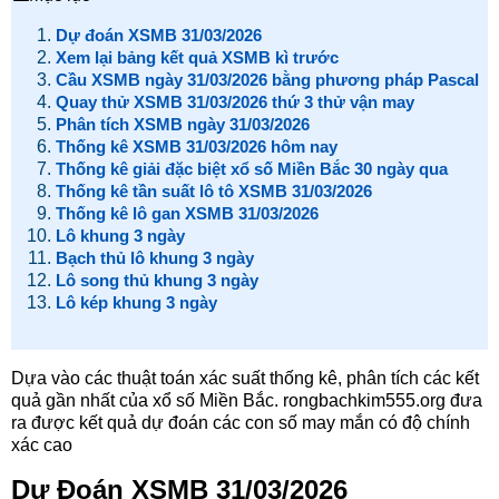
Dự đoán XSMB 31/03/2026
Xem lại bảng kết quả XSMB kì trước
Cầu XSMB ngày 31/03/2026 bằng phương pháp Pascal
Quay thử XSMB 31/03/2026 thứ 3 thử vận may
Phân tích XSMB ngày 31/03/2026
Thống kê XSMB 31/03/2026 hôm nay
Thống kê giải đặc biệt xổ số Miền Bắc 30 ngày qua
Thống kê tần suất lô tô XSMB 31/03/2026
Thống kê lô gan XSMB 31/03/2026
Lô khung 3 ngày
Bạch thủ lô khung 3 ngày
Lô song thủ khung 3 ngày
Lô kép khung 3 ngày
Dựa vào các thuật toán xác suất thống kê, phân tích các kết
quả gần nhất của xổ số Miền Bắc. rongbachkim555.org đưa
ra được kết quả dự đoán các con số may mắn có độ chính
xác cao
Dự Đoán XSMB 31/03/2026