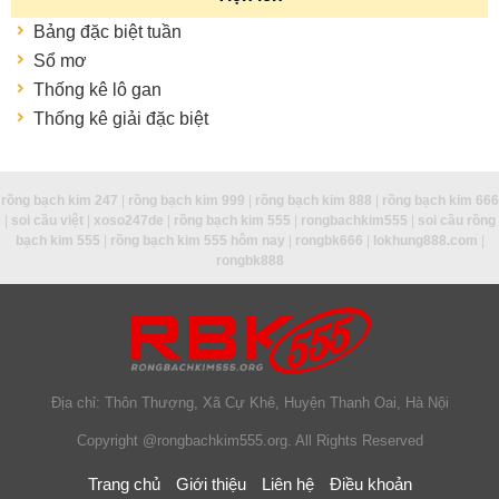
Bảng đặc biệt tuần
Sổ mơ
Thống kê lô gan
Thống kê giải đặc biệt
rồng bạch kim 247
|
rồng bạch kim 999
|
rồng bạch kim 888
|
rồng bạch kim 666
|
soi cầu việt
|
xoso247de
|
rồng bạch kim 555
|
rongbachkim555
|
soi cầu rồng
bạch kim 555
|
rồng bạch kim 555 hôm nay
|
rongbk666
|
lokhung888.com
|
rongbk888
Địa chỉ: Thôn Thượng, Xã Cự Khê, Huyện Thanh Oai, Hà Nội
Copyright @rongbachkim555.org. All Rights Reserved
Trang chủ
Giới thiệu
Liên hệ
Điều khoản