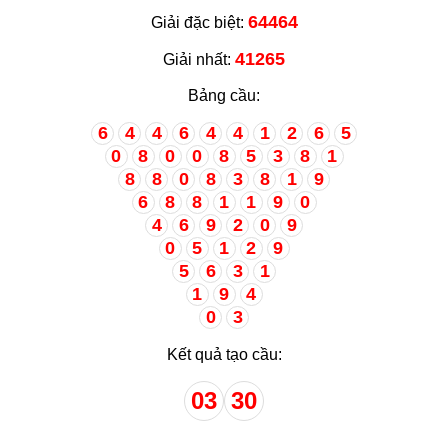
64464
Giải đặc biệt:
41265
Giải nhất:
Bảng cầu:
6
4
4
6
4
4
1
2
6
5
0
8
0
0
8
5
3
8
1
8
8
0
8
3
8
1
9
6
8
8
1
1
9
0
4
6
9
2
0
9
0
5
1
2
9
5
6
3
1
1
9
4
0
3
Kết quả tạo cầu:
03
30