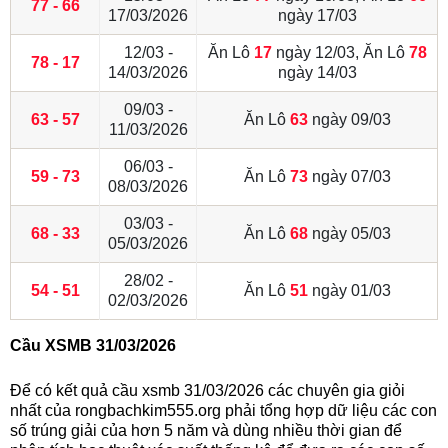
77 - 66
17/03/2026
ngày 17/03
12/03 -
Ăn Lô
17
ngày 12/03, Ăn Lô
78
78 - 17
14/03/2026
ngày 14/03
09/03 -
63 - 57
Ăn Lô
63
ngày 09/03
11/03/2026
06/03 -
59 - 73
Ăn Lô
73
ngày 07/03
08/03/2026
03/03 -
68 - 33
Ăn Lô
68
ngày 05/03
05/03/2026
28/02 -
54 - 51
Ăn Lô
51
ngày 01/03
02/03/2026
Cầu XSMB 31/03/2026
Để có kết quả cầu xsmb 31/03/2026 các chuyên gia giỏi
nhất của rongbachkim555.org phải tổng hợp dữ liệu các con
số trúng giải của hơn 5 năm và dùng nhiều thời gian để