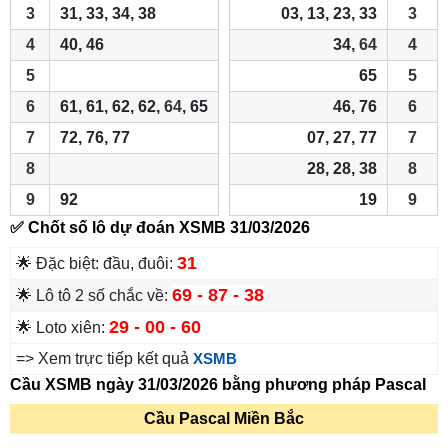
3
31, 33, 34, 38
03, 13, 23, 33
3
4
40, 46
34,
64
4
5
65
5
6
61, 61, 62, 62,
64
, 65
46, 76
6
7
72, 76, 77
07, 27, 77
7
8
28, 28, 38
8
9
92
19
9
✅ Chốt số lô dự đoán XSMB 31/03/2026
31
🌟 Đặc biệt: đầu, đuôi:
69 - 87 - 38
🌟 Lô tô 2 số chắc về:
29 - 00 - 60
🌟 Loto xiên:
=> Xem trực tiếp kết quả
XSMB
Cầu XSMB ngày 31/03/2026 bằng phương pháp Pascal
Cầu Pascal Miền Bắc