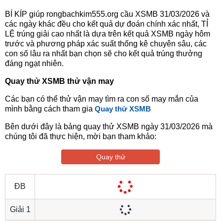
BÍ KÍP giúp rongbachkim555.org cầu XSMB 31/03/2026 và
các ngày khác đều cho kết quả dự đoán chính xác nhất, TỈ
LỆ trúng giải cao nhất là dựa trên kết quả XSMB ngày hôm
trước và phương pháp xác suất thống kê chuyên sâu, các
con số lâu ra nhất bạn chọn sẽ cho kết quả trúng thưởng
đáng ngạt nhiên.
Quay thử XSMB thử vận may
Các bạn có thể thử vận may tìm ra con số may mắn của
mình bằng cách tham gia
Quay thử XSMB
Bên dưới đây là bảng quay thử XSMB ngày 31/03/2026 mà
chúng tôi đã thực hiện, mời bạn tham khảo:
Quay thử
ĐB
Giải 1