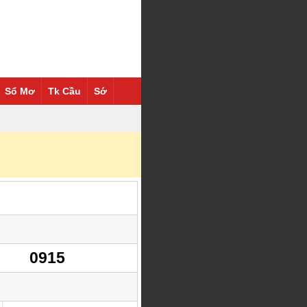
Sổ Mơ
Tk Cầu
Sớ
0915