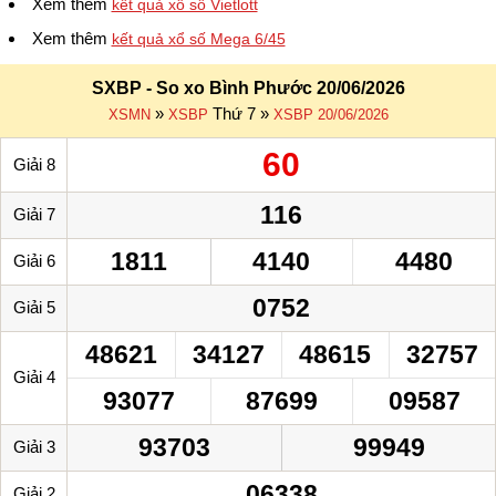
Xem thêm
kết quả xổ số Vietlott
Xem thêm
kết quả xổ số Mega 6/45
SXBP - So xo Bình Phước 20/06/2026
»
Thứ 7 »
XSMN
XSBP
XSBP 20/06/2026
60
Giải 8
116
Giải 7
1811
4140
4480
Giải 6
0752
Giải 5
48621
34127
48615
32757
Giải 4
93077
87699
09587
93703
99949
Giải 3
06338
Giải 2