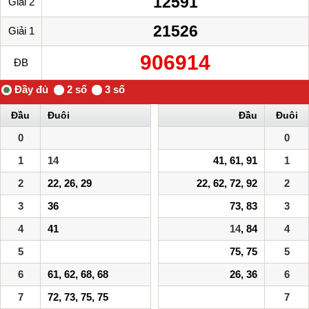
12591
Giải 2
21526
Giải 1
906914
ĐB
Đầu
Đuôi
Đầu
Đuôi
0
0
1
14
41, 61, 91
1
2
22, 26, 29
22, 62, 72, 92
2
3
36
73, 83
3
4
41
14
, 84
4
5
75, 75
5
6
61, 62, 68, 68
26, 36
6
7
72, 73, 75, 75
7