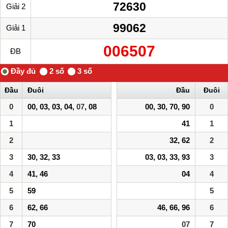
72630
Giải 2
99062
Giải 1
006507
ĐB
Đầu
Đuôi
Đầu
Đuôi
0
00, 03, 03, 04,
07
, 08
00, 30, 70, 90
0
1
41
1
2
32, 62
2
3
30, 32, 33
03, 03, 33, 93
3
4
41, 46
04
4
5
59
5
6
62, 66
46, 66, 96
6
7
70
07
7