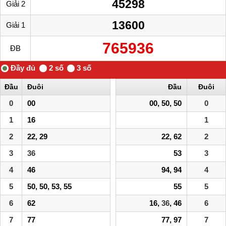
45298
Giải 2
13600
Giải 1
765936
ĐB
Đầu
Đuôi
Đầu
Đuôi
0
00
00, 50, 50
0
1
16
1
2
22, 29
22, 62
2
3
36
53
3
4
46
94, 94
4
5
50, 50, 53, 55
55
5
6
62
16,
36
, 46
6
7
77
77, 97
7