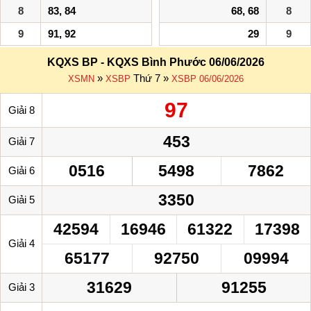
8
83, 84
68, 68
8
9
91, 92
29
9
KQXS BP - KQXS Bình Phước 06/06/2026
»
Thứ 7 »
XSMN
XSBP
XSBP 06/06/2026
97
Giải 8
453
Giải 7
0516
5498
7862
Giải 6
3350
Giải 5
42594
16946
61322
17398
Giải 4
65177
92750
09994
31629
91255
Giải 3