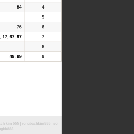
84
4
5
76
6
, 17, 67, 97
7
8
49, 89
9
ạch kim 555
|
rongbachkim555
|
soi
ngbk888