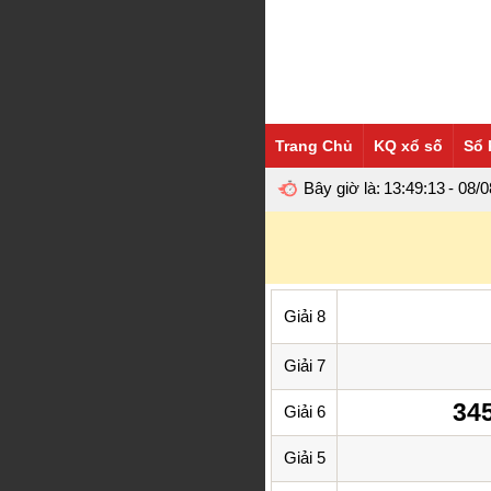
Trang Chủ
KQ xổ số
Sổ
Bây giờ là:
13:49:13
- 08/
Giải 8
Giải 7
34
Giải 6
Giải 5