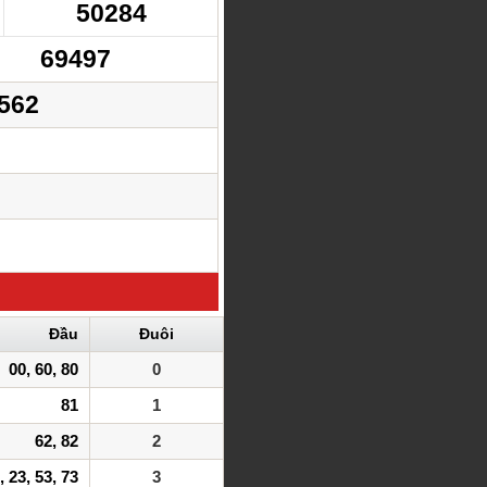
50284
69497
562
Đầu
Đuôi
00, 60, 80
0
81
1
62, 82
2
, 23, 53, 73
3