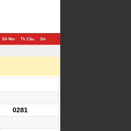
Sổ Mơ
Tk Cầu
Sớ
0281