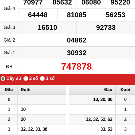
70977
05632
06080
95220
Giải 4
64448
81085
56253
16510
92733
Giải 3
04862
Giải 2
30932
Giải 1
747878
ĐB
Đầu
Đuôi
Đầu
Đuôi
0
10, 20, 80
0
1
10
1
2
20
32, 32, 52, 62
2
3
32, 32, 33, 38
33, 53
3