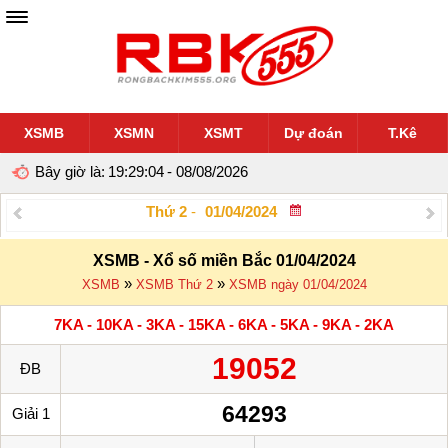
XSMB
XSMN
XSMT
Dự đoán
T.Kê
Bây giờ là:
19:29:04
- 08/08/2026
Thứ 2
-
XSMB - Xổ số miền Bắc 01/04/2024
»
»
XSMB
XSMB Thứ 2
XSMB ngày 01/04/2024
7KA - 10KA - 3KA - 15KA - 6KA - 5KA - 9KA - 2KA
19052
ĐB
64293
Giải 1