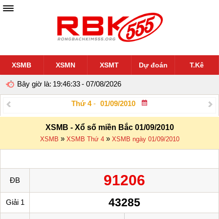
XSMB
XSMN
XSMT
Dự đoán
T.Kê
Bây giờ là:
19:46:33
- 07/08/2026
Thứ 4
-
XSMB - Xổ số miền Bắc 01/09/2010
»
»
XSMB
XSMB Thứ 4
XSMB ngày 01/09/2010
91206
ĐB
43285
Giải 1