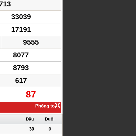
713
33039
17191
9555
8077
8793
617
87
Đầu
Đuôi
30
0