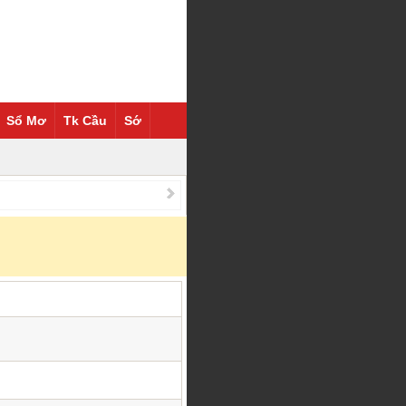
Sổ Mơ
Tk Cầu
Sớ