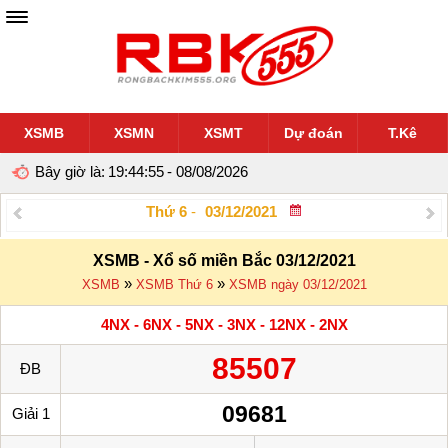
XSMB
XSMN
XSMT
Dự đoán
T.Kê
Bây giờ là:
19:44:55
- 08/08/2026
Thứ 6
-
XSMB - Xổ số miền Bắc 03/12/2021
»
»
XSMB
XSMB Thứ 6
XSMB ngày 03/12/2021
4NX - 6NX - 5NX - 3NX - 12NX - 2NX
85507
ĐB
09681
Giải 1