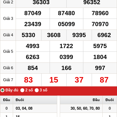
36303
96352
Giải 2
87049
87480
78960
Giải 3
23439
05099
70970
5330
3608
9395
6962
Giải 4
4993
1722
5975
Giải 5
6263
0399
1804
854
166
997
Giải 6
83
15
37
87
Giải 7
Đầu
Đuôi
Đầu
Đuôi
0
03, 04, 08
30, 50, 60, 70, 80
0
1
15
1