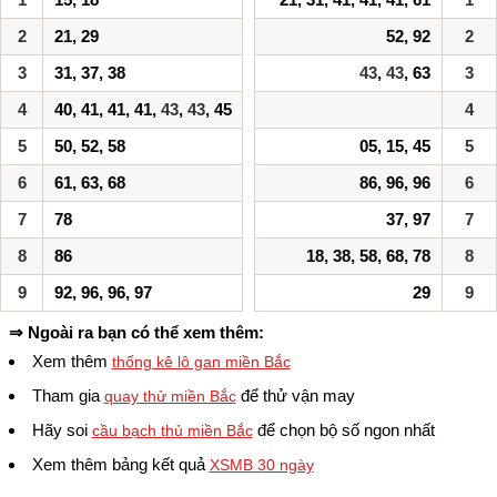
2
21, 29
52, 92
2
3
31, 37, 38
43
,
43
, 63
3
4
40, 41, 41, 41,
43
,
43
, 45
4
5
50, 52, 58
05, 15, 45
5
6
61, 63, 68
86, 96, 96
6
7
78
37, 97
7
8
86
18, 38, 58, 68, 78
8
9
92, 96, 96, 97
29
9
⇒ Ngoài ra bạn có thể xem thêm:
Xem thêm
thống kê lô gan miền Bắc
Tham gia
để thử vận may
quay thử miền Bắc
Hãy soi
để chọn bộ số ngon nhất
cầu bạch thủ miền Bắc
Xem thêm bảng kết quả
XSMB 30 ngày