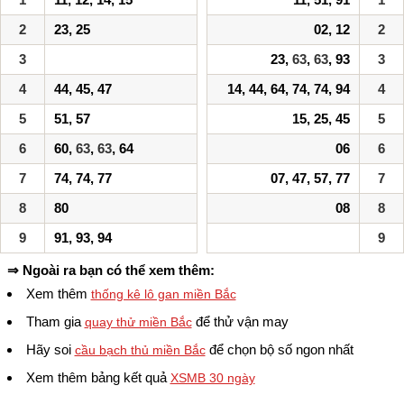
2
23, 25
02, 12
2
3
23,
63
,
63
, 93
3
4
44, 45, 47
14, 44, 64, 74, 74, 94
4
5
51, 57
15, 25, 45
5
6
60,
63
,
63
, 64
06
6
7
74, 74, 77
07, 47, 57, 77
7
8
80
08
8
9
91, 93, 94
9
⇒ Ngoài ra bạn có thể xem thêm:
Xem thêm
thống kê lô gan miền Bắc
Tham gia
để thử vận may
quay thử miền Bắc
Hãy soi
để chọn bộ số ngon nhất
cầu bạch thủ miền Bắc
Xem thêm bảng kết quả
XSMB 30 ngày