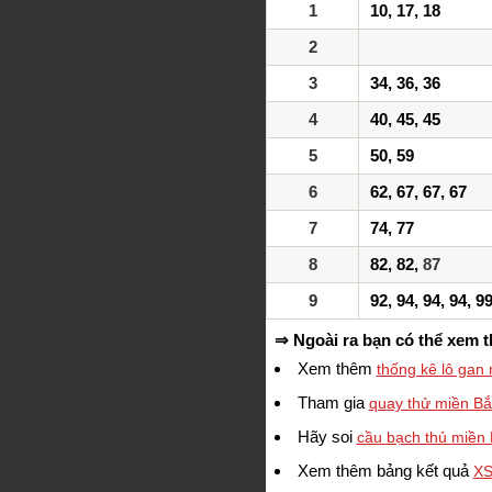
1
10, 17, 18
2
3
34, 36, 36
4
40, 45, 45
5
50, 59
6
62, 67, 67, 67
7
74, 77
8
82, 82,
87
9
92, 94, 94, 94, 9
⇒ Ngoài ra bạn có thể xem 
Xem thêm
thống kê lô gan
Tham gia
quay thử miền Bắ
Hãy soi
cầu bạch thủ miền
Xem thêm bảng kết quả
XS