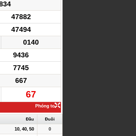
834
47882
47494
0140
9436
7745
667
67
Đầu
Đuôi
10, 40, 50
0