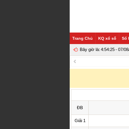
Trang Chủ
KQ xổ số
Sổ
Bây giờ là:
4:54:25
- 07/0
ĐB
Giải 1