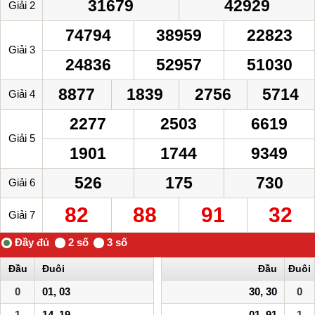
31679
42929
Giải 2
74794
38959
22823
Giải 3
24836
52957
51030
8877
1839
2756
5714
Giải 4
2277
2503
6619
Giải 5
1901
1744
9349
526
175
730
Giải 6
82
88
91
32
Giải 7
Đầu
Đuôi
Đầu
Đuôi
0
01, 03
30, 30
0
1
14, 19
01, 91
1