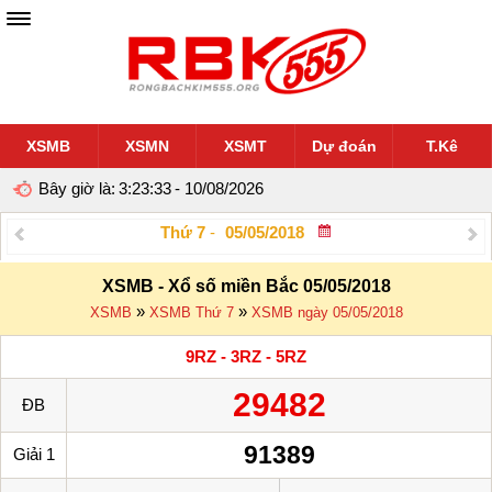
XSMB
XSMN
XSMT
Dự đoán
T.Kê
Bây giờ là:
3:23:33
- 10/08/2026
Thứ 7
-
XSMB - Xổ số miền Bắc 05/05/2018
»
»
XSMB
XSMB Thứ 7
XSMB ngày 05/05/2018
9RZ - 3RZ - 5RZ
29482
ĐB
91389
Giải 1