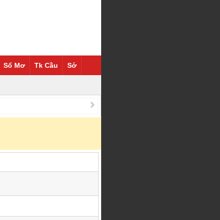
Sổ Mơ
Tk Cầu
Sớ