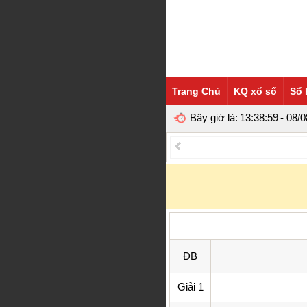
Trang Chủ
KQ xổ số
Sổ
Bây giờ là:
13:38:59
- 08/
ĐB
Giải 1