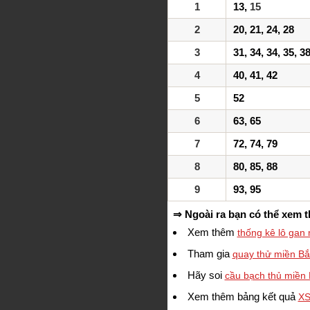
1
13,
15
2
20, 21, 24, 28
3
31, 34, 34, 35, 3
4
40, 41, 42
5
52
6
63, 65
7
72, 74, 79
8
80, 85, 88
9
93, 95
⇒ Ngoài ra bạn có thể xem 
Xem thêm
thống kê lô gan
Tham gia
quay thử miền Bắ
Hãy soi
cầu bạch thủ miền
Xem thêm bảng kết quả
XS