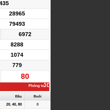
435
28965
79493
6972
8288
1074
779
80
Đầu
Đuôi
20, 40, 80
0