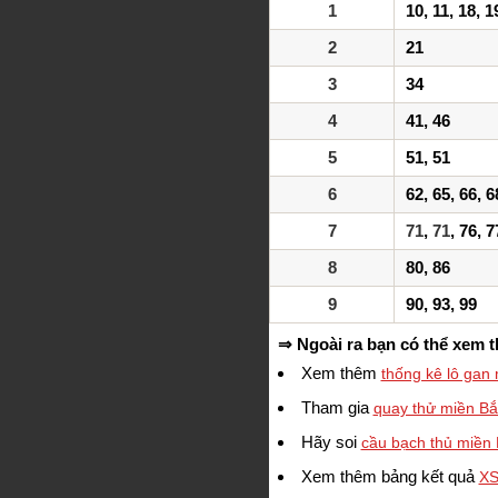
1
10, 11, 18, 1
2
21
3
34
4
41, 46
5
51, 51
6
62, 65, 66, 6
7
71
,
71
, 76, 7
8
80, 86
9
90, 93, 99
⇒ Ngoài ra bạn có thể xem 
Xem thêm
thống kê lô gan
Tham gia
quay thử miền Bắ
Hãy soi
cầu bạch thủ miền
Xem thêm bảng kết quả
XS