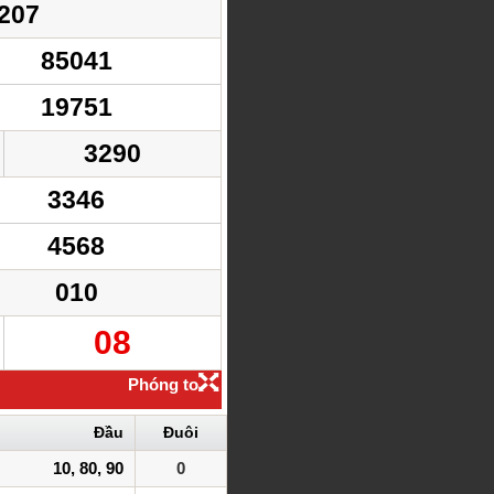
207
85041
19751
3290
3346
4568
010
08
Đầu
Đuôi
10, 80, 90
0