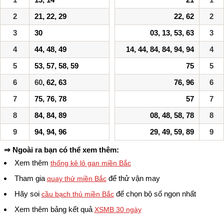
2
21, 22, 29
22, 62
2
3
30
03, 13, 53, 63
3
4
44, 48, 49
14, 44, 84, 84, 94, 94
4
5
53, 57, 58, 59
75
5
6
60
, 62, 63
76, 96
6
7
75, 76, 78
57
7
8
84, 84, 89
08, 48, 58, 78
8
9
94, 94, 96
29, 49, 59, 89
9
⇒ Ngoài ra bạn có thể xem thêm:
Xem thêm
thống kê lô gan miền Bắc
Tham gia
để thử vận may
quay thử miền Bắc
Hãy soi
để chọn bộ số ngon nhất
cầu bạch thủ miền Bắc
Xem thêm bảng kết quả
XSMB 30 ngày