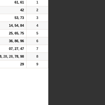
61, 61
1
42
2
53, 73
3
14, 54, 84
4
25, 65, 75
5
36, 86, 96
6
07, 27, 47
7
18,
28
,
28
, 78, 98
8
29
9