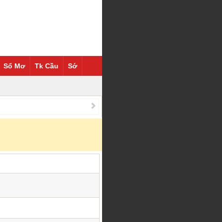
Sổ Mơ
Tk Cầu
Sớ