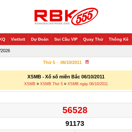
 KQ
Vietlott
Dự Đoán
Soi Cầu VIP
Quay Thử
Thống Kê
8/2026
Thứ 5
-
XSMB - Xổ số miền Bắc 06/10/2011
»
»
XSMB
XSMB Thứ 5
XSMB ngày 06/10/2011
56528
91173