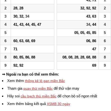
2
28, 28
32, 92, 92
2
3
30, 32,
34
43, 63
3
4
41, 43, 44, 45, 47
34
, 44
4
5
05, 05, 45, 85
5
6
60, 63, 68, 69
06, 86
6
7
71
47
7
8
80, 85, 86, 88
08, 08, 28, 28, 68, 88
8
9
92, 92
69
9
⇒ Ngoài ra bạn có thể xem thêm:
Xem thêm
thống kê lô gan miền Bắc
Tham gia
để thử vận may
quay thử miền Bắc
Hãy soi
để chọn bộ số ngon nhất
cầu bạch thủ miền Bắc
Xem thêm bảng kết quả
XSMB 30 ngày