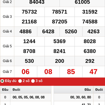
84043
61005
Giải 2
75732
78571
31592
Giải 3
21168
87205
74588
4886
6428
5260
4263
Giải 4
1244
5369
8028
Giải 5
8708
8241
6380
530
200
292
Giải 6
06
08
85
47
Giải 7
Đầu
Đuôi
Đầu
Đuôi
0
00, 05, 05, 06, 08, 08
00, 30, 60, 80
0
1
41, 71
1