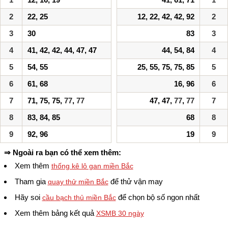
2
22, 25
12, 22, 42, 42, 92
2
3
30
83
3
4
41, 42, 42, 44, 47, 47
44, 54, 84
4
5
54, 55
25, 55, 75, 75, 85
5
6
61, 68
16, 96
6
7
71, 75, 75,
77
,
77
47, 47,
77
,
77
7
8
83, 84, 85
68
8
9
92, 96
19
9
⇒ Ngoài ra bạn có thể xem thêm:
Xem thêm
thống kê lô gan miền Bắc
Tham gia
để thử vận may
quay thử miền Bắc
Hãy soi
để chọn bộ số ngon nhất
cầu bạch thủ miền Bắc
Xem thêm bảng kết quả
XSMB 30 ngày