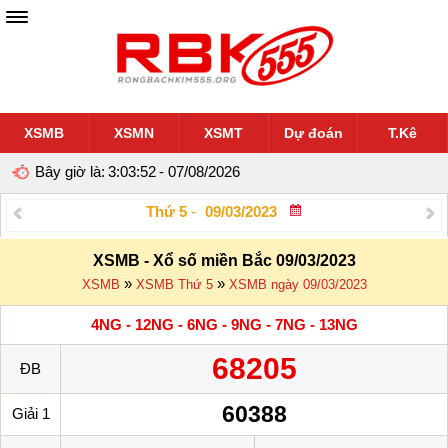
XSMB
XSMN
XSMT
Dự đoán
T.Kê
Bây giờ là:
3:03:52
- 07/08/2026
Thứ 5
-
XSMB - Xổ số miền Bắc 09/03/2023
»
»
XSMB
XSMB Thứ 5
XSMB ngày 09/03/2023
4NG - 12NG - 6NG - 9NG - 7NG - 13NG
68205
ĐB
60388
Giải 1