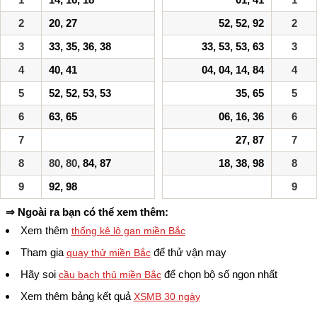
2
20, 27
52, 52, 92
2
3
33, 35, 36, 38
33, 53, 53, 63
3
4
40, 41
04, 04, 14, 84
4
5
52, 52, 53, 53
35, 65
5
6
63, 65
06, 16, 36
6
7
27, 87
7
8
80
,
80
, 84, 87
18, 38, 98
8
9
92, 98
9
⇒ Ngoài ra bạn có thể xem thêm:
Xem thêm
thống kê lô gan miền Bắc
Tham gia
để thử vận may
quay thử miền Bắc
Hãy soi
để chọn bộ số ngon nhất
cầu bạch thủ miền Bắc
Xem thêm bảng kết quả
XSMB 30 ngày