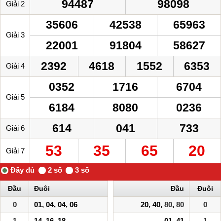
94487
98098
Giải 2
35606
42538
65963
Giải 3
22001
91804
58627
2392
4618
1552
6353
Giải 4
0352
1716
6704
Giải 5
6184
8080
0236
614
041
733
Giải 6
53
35
65
20
Giải 7
Đầu
Đuôi
Đầu
Đuôi
0
01, 04, 04, 06
20, 40,
80
,
80
0
1
14, 16, 18
01, 41
1