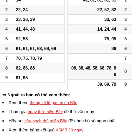
2
22, 24
22,
52
, 82
2
3
33, 38, 39
33, 63
3
4
41, 44, 48
14, 24, 44
4
5
52
, 58
75, 95
5
6
61, 61, 61, 63, 68, 69
86
6
7
70, 75, 78, 79
7
8
82, 86, 88
08, 38, 48, 58, 68, 78, 8
8
8
9
91, 95
39, 69, 79
9
⇒ Ngoài ra bạn có thể xem thêm:
Xem thêm
thống kê lô gan miền Bắc
Tham gia
để thử vận may
quay thử miền Bắc
Hãy soi
để chọn bộ số ngon nhất
cầu bạch thủ miền Bắc
Xem thêm bảng kết quả
XSMB 30 ngày