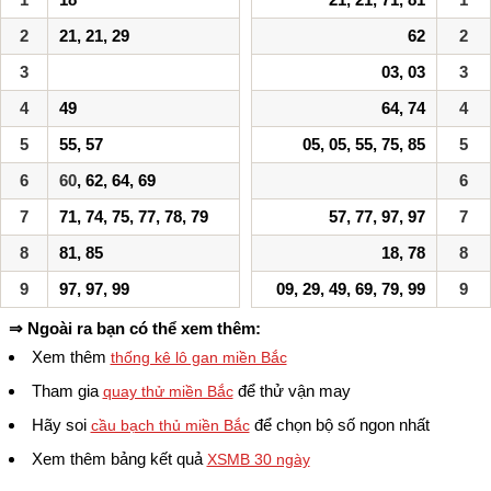
2
21, 21, 29
62
2
3
03, 03
3
4
49
64, 74
4
5
55, 57
05, 05, 55, 75, 85
5
6
60
, 62, 64, 69
6
7
71, 74, 75, 77, 78, 79
57, 77, 97, 97
7
8
81, 85
18, 78
8
9
97, 97, 99
09, 29, 49, 69, 79, 99
9
⇒ Ngoài ra bạn có thể xem thêm:
Xem thêm
thống kê lô gan miền Bắc
Tham gia
để thử vận may
quay thử miền Bắc
Hãy soi
để chọn bộ số ngon nhất
cầu bạch thủ miền Bắc
Xem thêm bảng kết quả
XSMB 30 ngày