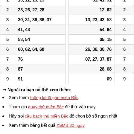
2
23, 26, 27, 28
12, 62
2
3
30, 31, 36, 36, 37
13, 23, 43,
53
3
4
41, 43
54, 64
4
5
53
, 54
05, 15
5
6
60, 62, 64, 68
26, 36, 36, 76
6
7
76
07, 27, 37, 87
7
8
87
28, 68
8
9
91
09
9
⇒ Ngoài ra bạn có thể xem thêm:
Xem thêm
thống kê lô gan miền Bắc
Tham gia
để thử vận may
quay thử miền Bắc
Hãy soi
để chọn bộ số ngon nhất
cầu bạch thủ miền Bắc
Xem thêm bảng kết quả
XSMB 30 ngày