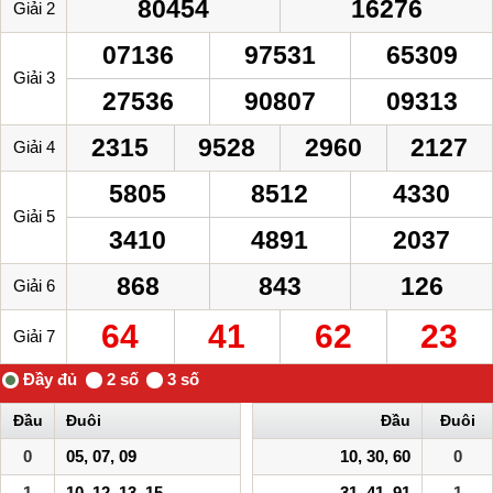
80454
16276
Giải 2
07136
97531
65309
Giải 3
27536
90807
09313
2315
9528
2960
2127
Giải 4
5805
8512
4330
Giải 5
3410
4891
2037
868
843
126
Giải 6
64
41
62
23
Giải 7
Đầu
Đuôi
Đầu
Đuôi
0
05, 07, 09
10, 30, 60
0
1
10, 12, 13, 15
31, 41, 91
1