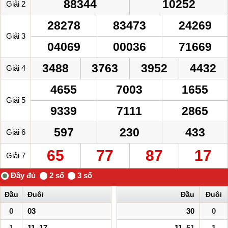
88344
10252
Giải 2
28278
83473
24269
Giải 3
04069
00036
71669
3488
3763
3952
4432
Giải 4
4655
7003
1655
Giải 5
9339
7111
2865
597
230
433
Giải 6
65
77
87
17
Giải 7
Đầu
Đuôi
Đầu
Đuôi
0
03
30
0
1
11, 17
11,
51
1