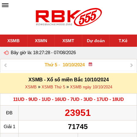
XSMB
XSMN
XSMT
Dự đoán
T.Kê
Bây giờ là:
18:27:28
- 07/08/2026
Thứ 5
-
XSMB - Xổ số miền Bắc 10/10/2024
»
»
XSMB
XSMB Thứ 5
XSMB ngày 10/10/2024
11UD - 9UD - 1UD - 16UD - 7UD - 3UD - 17UD - 18UD
23951
ĐB
71745
Giải 1