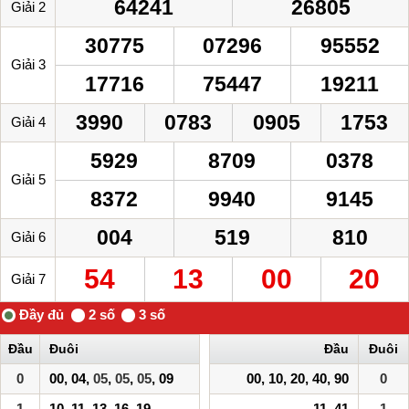
64241
26805
Giải 2
30775
07296
95552
Giải 3
17716
75447
19211
3990
0783
0905
1753
Giải 4
5929
8709
0378
Giải 5
8372
9940
9145
004
519
810
Giải 6
54
13
00
20
Giải 7
Đầu
Đuôi
Đầu
Đuôi
0
00, 04,
05
,
05
,
05
, 09
00, 10, 20, 40, 90
0
1
10, 11, 13, 16, 19
11, 41
1