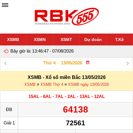
XSMB
XSMN
XSMT
Dự đoán
T.Kê
Bây giờ là:
13:46:47
- 07/08/2026
Thứ 4
-
XSMB - Xổ số miền Bắc 13/05/2026
»
»
XSMB
XSMB Thứ 4
XSMB ngày 13/05/2026
15AL - 6AL - 7AL - 2AL - 13AL - 12AL
64138
ĐB
72561
Giải 1