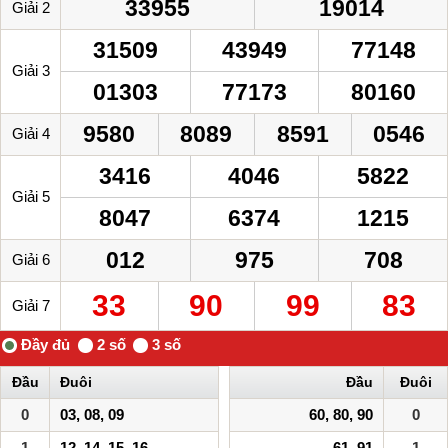
33955
19014
Giải 2
31509
43949
77148
Giải 3
01303
77173
80160
9580
8089
8591
0546
Giải 4
3416
4046
5822
Giải 5
8047
6374
1215
012
975
708
Giải 6
33
90
99
83
Giải 7
Đầu
Đuôi
Đầu
Đuôi
0
03, 08, 09
60, 80, 90
0
1
12, 14, 15, 16
61, 91
1