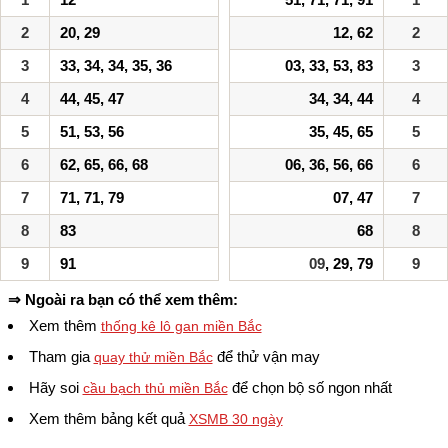
2
20, 29
12, 62
2
3
33, 34, 34, 35, 36
03, 33, 53, 83
3
4
44, 45, 47
34, 34, 44
4
5
51, 53, 56
35, 45, 65
5
6
62, 65, 66, 68
06, 36, 56, 66
6
7
71, 71, 79
07, 47
7
8
83
68
8
9
91
09
, 29, 79
9
⇒ Ngoài ra bạn có thể xem thêm:
Xem thêm
thống kê lô gan miền Bắc
Tham gia
để thử vận may
quay thử miền Bắc
Hãy soi
để chọn bộ số ngon nhất
cầu bạch thủ miền Bắc
Xem thêm bảng kết quả
XSMB 30 ngày